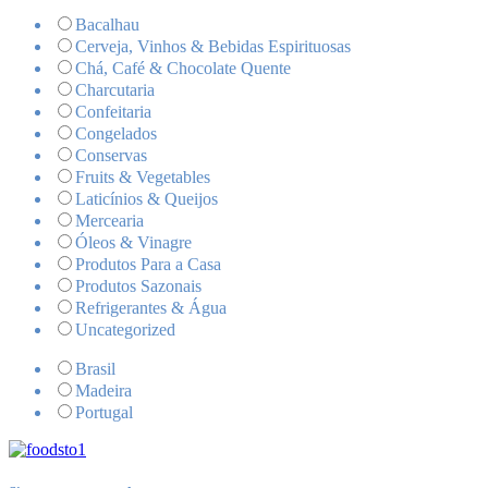
Bacalhau
Cerveja, Vinhos & Bebidas Espirituosas
Chá, Café & Chocolate Quente
Charcutaria
Confeitaria
Congelados
Conservas
Fruits & Vegetables
Laticínios & Queijos
Mercearia
Óleos & Vinagre
Produtos Para a Casa
Produtos Sazonais
Refrigerantes & Água
Uncategorized
Brasil
Madeira
Portugal