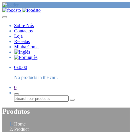
Sobre Nós
Contactos
Loja
Receitas
Minha Conta
0
£
0.00
No products in the cart.
0
Procurar
Produtos
Home
Product